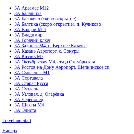
3А Арзамас М12
3А Балашиха
3А Балаково (скоро открытие)
ЗА Балтика (скоро открытие),
п. Куликово
ЗА Валдай M11
ЗА Владимир
3А Горячий ключ
3А Задонск М4,
с. Верхнее Казачье
3А Казань Аэропорт,
с. Сокуры
3А Казань М7
3А Октябрьская М4,
ст-ца Октябрьская
3А Ростов-на-Дону Аэропорт,
Щепкинское сп
ЗА Смоленск М1
3А Сортавала
3А Старая Русса
3А Суздаль
3А Узловая,
д. Огарёвка
3А Череповец
3А Шахты М4
3А Элиста
Travelline Start
Наверх