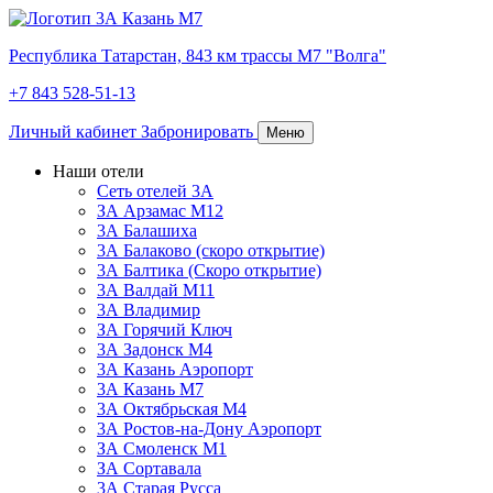
Республика Татарстан,
843 км трассы М7 "Волга"
+7 843 528-51-13
Личный кабинет
Забронировать
Меню
Наши отели
Сеть отелей 3А
ЗА Арзамас М12
3А Балашиха
3А Балаково (скоро открытие)
3А Балтика (Скоро открытие)
3А Валдай М11
3А Владимир
ЗА Горячий Ключ
3А Задонск М4
3А Казань Аэропорт
3А Казань M7
3А Октябрьская М4
3А Ростов-на-Дону Аэропорт
ЗА Смоленск М1
ЗА Сортавала
3А Старая Русса