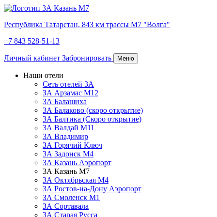
Республика Татарстан,
843 км трассы М7 "Волга"
+7 843 528-51-13
Личный кабинет
Забронировать
Меню
Наши отели
Сеть отелей 3А
ЗА Арзамас М12
3А Балашиха
3А Балаково (скоро открытие)
3А Балтика (Скоро открытие)
3А Валдай М11
3А Владимир
ЗА Горячий Ключ
3А Задонск М4
3А Казань Аэропорт
3А Казань M7
3А Октябрьская М4
3А Ростов-на-Дону Аэропорт
ЗА Смоленск М1
ЗА Сортавала
3А Старая Русса