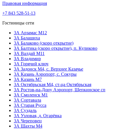
Правовая информация
+7 843 528-51-13
Гостиницы сети
3А Арзамас М12
3А Балашиха
3А Балаково (скоро открытие)
ЗА Балтика (скоро открытие),
п. Куликово
ЗА Валдай M11
ЗА Владимир
3А Горячий ключ
3А Задонск М4,
с. Верхнее Казачье
3А Казань Аэропорт,
с. Сокуры
3А Казань М7
3А Октябрьская М4,
ст-ца Октябрьская
3А Ростов-на-Дону Аэропорт,
Щепкинское сп
ЗА Смоленск М1
3А Сортавала
3А Старая Русса
3А Суздаль
3А Узловая,
д. Огарёвка
3А Череповец
3А Шахты М4