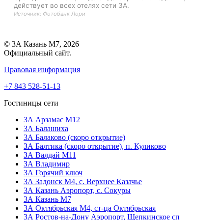
действует во всех отелях сети 3А.
Источник: Фотобанк Лори
© 3А Казань М7, 2026
Официальный сайт.
Правовая информация
+7 843 528-51-13
Гостиницы сети
3А Арзамас М12
3А Балашиха
3А Балаково (скоро открытие)
ЗА Балтика (скоро открытие),
п. Куликово
ЗА Валдай M11
ЗА Владимир
3А Горячий ключ
3А Задонск М4,
с. Верхнее Казачье
3А Казань Аэропорт,
с. Сокуры
3А Казань М7
3А Октябрьская М4,
ст-ца Октябрьская
3А Ростов-на-Дону Аэропорт,
Щепкинское сп