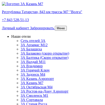
Республика Татарстан,
843 км трассы М7 "Волга"
+7 843 528-51-13
Личный кабинет
Забронировать
Меню
Наши отели
Сеть отелей 3А
ЗА Арзамас М12
3А Балашиха
3А Балаково (скоро открытие)
3А Балтика (Скоро открытие)
3А Валдай М11
3А Владимир
ЗА Горячий Ключ
3А Задонск М4
3А Казань Аэропорт
3А Казань M7
3А Октябрьская М4
3А Ростов-на-Дону Аэропорт
ЗА Смоленск М1
ЗА Сортавала
3А Старая Русса