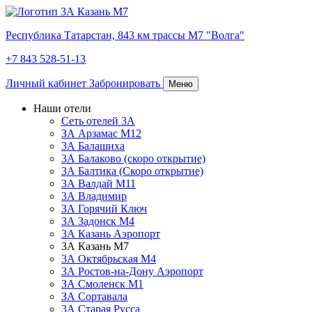
Республика Татарстан,
843 км трассы М7 "Волга"
+7 843 528-51-13
Личный кабинет
Забронировать
Меню
Наши отели
Сеть отелей 3А
ЗА Арзамас М12
3А Балашиха
3А Балаково (скоро открытие)
3А Балтика (Скоро открытие)
3А Валдай М11
3А Владимир
ЗА Горячий Ключ
3А Задонск М4
3А Казань Аэропорт
3А Казань M7
3А Октябрьская М4
3А Ростов-на-Дону Аэропорт
ЗА Смоленск М1
ЗА Сортавала
3А Старая Русса