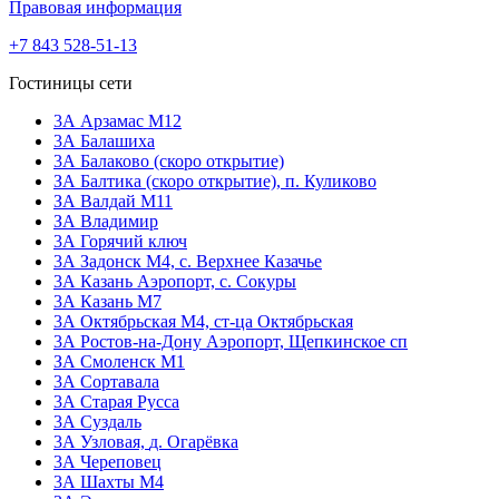
Правовая информация
+7 843 528-51-13
Гостиницы сети
3А Арзамас М12
3А Балашиха
3А Балаково (скоро открытие)
ЗА Балтика (скоро открытие),
п. Куликово
ЗА Валдай M11
ЗА Владимир
3А Горячий ключ
3А Задонск М4,
с. Верхнее Казачье
3А Казань Аэропорт,
с. Сокуры
3А Казань М7
3А Октябрьская М4,
ст-ца Октябрьская
3А Ростов-на-Дону Аэропорт,
Щепкинское сп
ЗА Смоленск М1
3А Сортавала
3А Старая Русса
3А Суздаль
3А Узловая,
д. Огарёвка
3А Череповец
3А Шахты М4