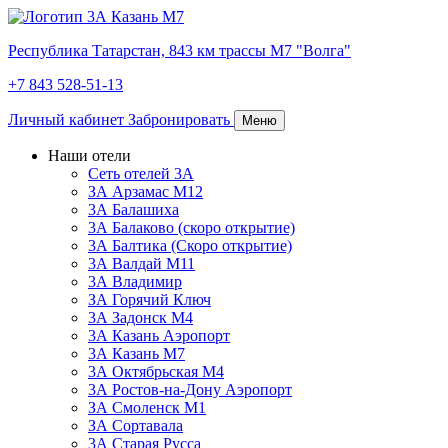
Республика Татарстан,
843 км трассы М7 "Волга"
+7 843 528-51-13
Личный кабинет
Забронировать
Меню
Наши отели
Сеть отелей 3А
ЗА Арзамас М12
3А Балашиха
3А Балаково (скоро открытие)
3А Балтика (Скоро открытие)
3А Валдай М11
3А Владимир
ЗА Горячий Ключ
3А Задонск М4
3А Казань Аэропорт
3А Казань M7
3А Октябрьская М4
3А Ростов-на-Дону Аэропорт
ЗА Смоленск М1
ЗА Сортавала
3А Старая Русса