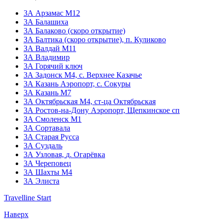
3А Арзамас М12
3А Балашиха
3А Балаково (скоро открытие)
ЗА Балтика (скоро открытие),
п. Куликово
ЗА Валдай M11
ЗА Владимир
3А Горячий ключ
3А Задонск М4,
с. Верхнее Казачье
3А Казань Аэропорт,
с. Сокуры
3А Казань М7
3А Октябрьская М4,
ст-ца Октябрьская
3А Ростов-на-Дону Аэропорт,
Щепкинское сп
ЗА Смоленск М1
3А Сортавала
3А Старая Русса
3А Суздаль
3А Узловая,
д. Огарёвка
3А Череповец
3А Шахты М4
3А Элиста
Travelline Start
Наверх