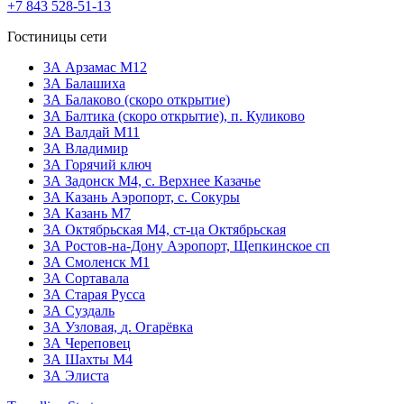
+7 843 528-51-13
Гостиницы сети
3А Арзамас М12
3А Балашиха
3А Балаково (скоро открытие)
ЗА Балтика (скоро открытие),
п. Куликово
ЗА Валдай M11
ЗА Владимир
3А Горячий ключ
3А Задонск М4,
с. Верхнее Казачье
3А Казань Аэропорт,
с. Сокуры
3А Казань М7
3А Октябрьская М4,
ст-ца Октябрьская
3А Ростов-на-Дону Аэропорт,
Щепкинское сп
ЗА Смоленск М1
3А Сортавала
3А Старая Русса
3А Суздаль
3А Узловая,
д. Огарёвка
3А Череповец
3А Шахты М4
3А Элиста