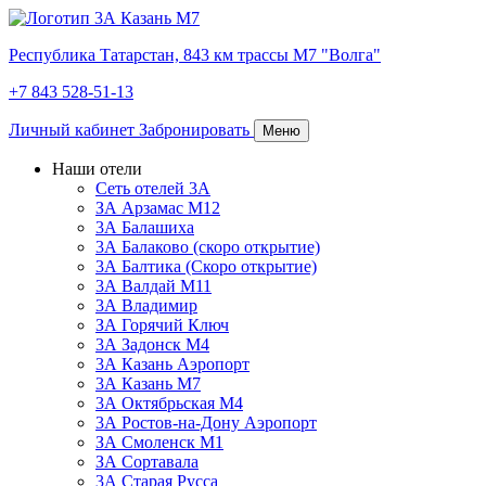
Республика Татарстан,
843 км трассы М7 "Волга"
+7 843 528-51-13
Личный кабинет
Забронировать
Меню
Наши отели
Сеть отелей 3А
ЗА Арзамас М12
3А Балашиха
3А Балаково (скоро открытие)
3А Балтика (Скоро открытие)
3А Валдай М11
3А Владимир
ЗА Горячий Ключ
3А Задонск М4
3А Казань Аэропорт
3А Казань M7
3А Октябрьская М4
3А Ростов-на-Дону Аэропорт
ЗА Смоленск М1
ЗА Сортавала
3А Старая Русса